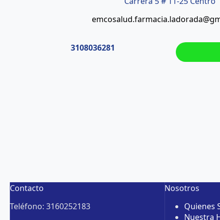
Carrera 5 # 11-25 Centro
emcosalud.farmacia.ladorada@gm
3108036281
Contacto
Nosotros
Teléfono: 3160252183
Quienes
Nuestra H