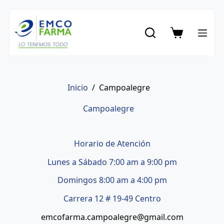
Saltar
al
contenido
Carro
de
compra
Inicio
/
Campoalegre
Campoalegre
Horario de Atención
Lunes a Sábado 7:00 am a 9:00 pm
Domingos 8:00 am a 4:00 pm
Carrera 12 # 19-49 Centro
emcofarma.campoalegre@gmail.com