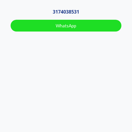
3174038531
WhatsApp