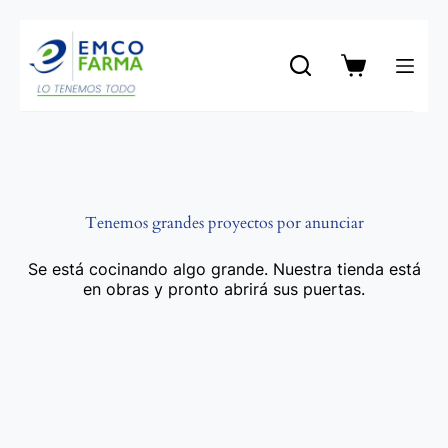
Saltar
al
contenido
Carro
de
compra
Tenemos grandes proyectos por anunciar
Se está cocinando algo grande. Nuestra tienda está
en obras y pronto abrirá sus puertas.