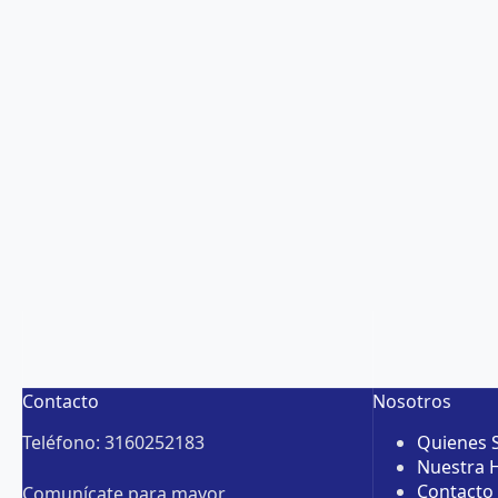
Contacto
Nosotros
Teléfono: 3160252183
Quienes
Nuestra H
Contacto
Comunícate para mayor