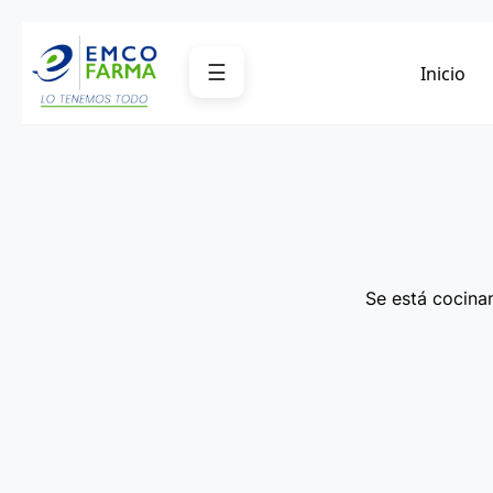
Saltar
al
☰
Inicio
contenido
Se está cocinan