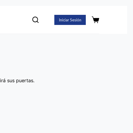
Iniciar Sesión
Carro
de
compra
irá sus puertas.