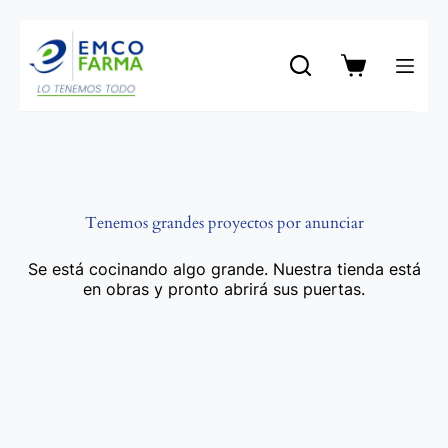
Saltar
al
contenido
Carro
de
compra
Tenemos grandes proyectos por anunciar
Se está cocinando algo grande. Nuestra tienda está
en obras y pronto abrirá sus puertas.