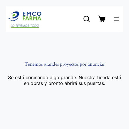
Saltar
al
contenido
Carro
de
compra
Tenemos grandes proyectos por anunciar
Se está cocinando algo grande. Nuestra tienda está
en obras y pronto abrirá sus puertas.