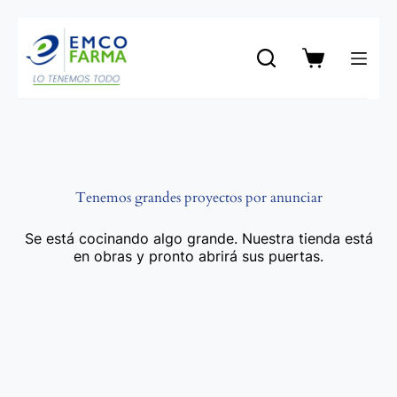
Saltar
al
contenido
Carro
de
compra
Tenemos grandes proyectos por anunciar
Se está cocinando algo grande. Nuestra tienda está
en obras y pronto abrirá sus puertas.