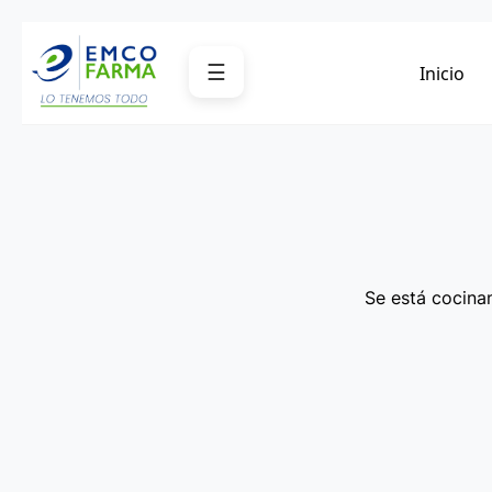
Saltar
al
☰
Inicio
contenido
Se está cocinan