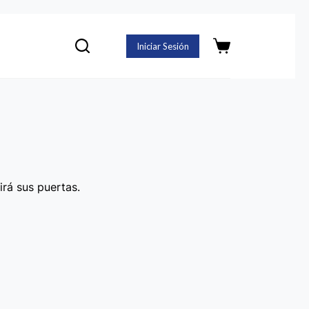
Iniciar Sesión
Carro
de
compra
irá sus puertas.