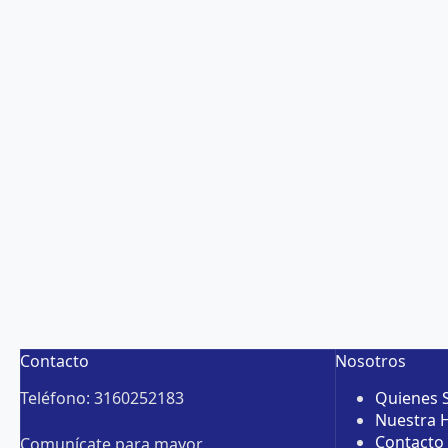
Contacto
Nosotros
Teléfono: 3160252183
Quienes
Nuestra H
Contacto
Comunícate para mayor