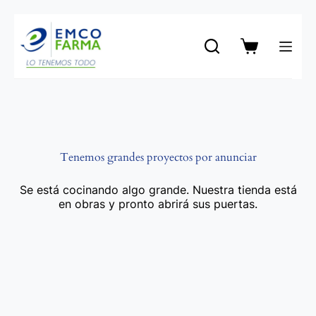
Saltar
al
contenido
Carro
de
compra
Tenemos grandes proyectos por anunciar
Se está cocinando algo grande. Nuestra tienda está
en obras y pronto abrirá sus puertas.