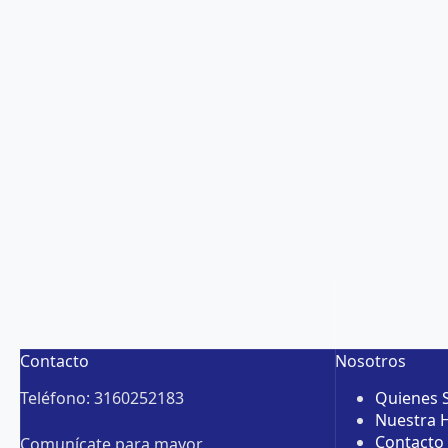
Contacto
Nosotros
Teléfono: 3160252183
Quienes
Nuestra H
Contacto
Comunícate para mayor