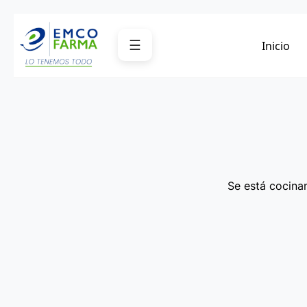
Saltar
al
☰
Inicio
contenido
Se está cocinan