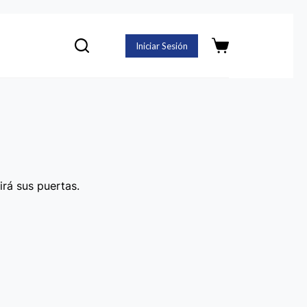
Iniciar Sesión
Carro
de
compra
irá sus puertas.