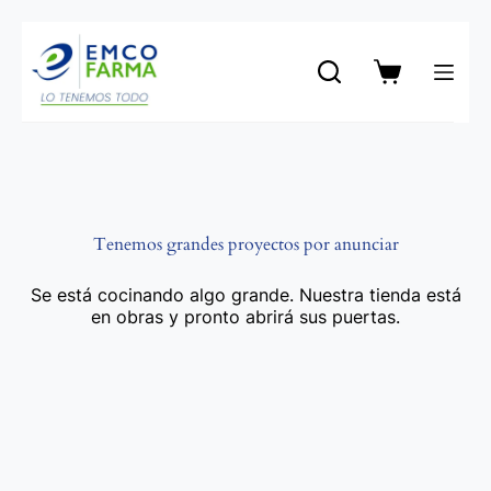
Saltar
al
contenido
Carro
de
compra
Tenemos grandes proyectos por anunciar
Se está cocinando algo grande. Nuestra tienda está
en obras y pronto abrirá sus puertas.