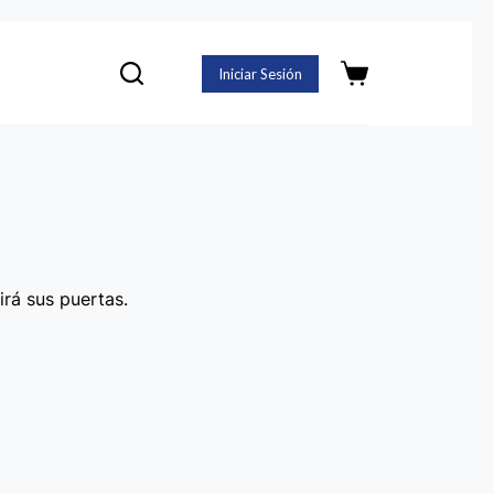
Iniciar Sesión
Carro
de
compra
irá sus puertas.