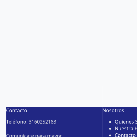
Contacto
Nosotros
Teléfono: 3160252183
Quienes
Nuestra H
Contacto
Comunícate para mayor