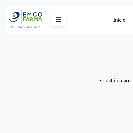
Saltar
al
☰
Inicio
contenido
Se está cocinan