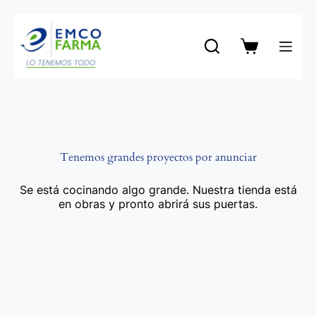
Saltar
al
contenido
Carro
de
compra
Tenemos grandes proyectos por anunciar
Se está cocinando algo grande. Nuestra tienda está
en obras y pronto abrirá sus puertas.