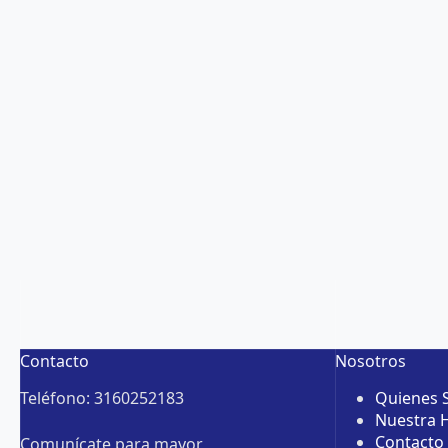
Contacto
Nosotros
Teléfono: 3160252183
Quienes
Nuestra H
Contacto
Comunícate para mayor