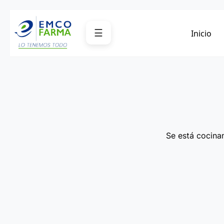
Saltar
al
☰
Inicio
contenido
Se está cocinan