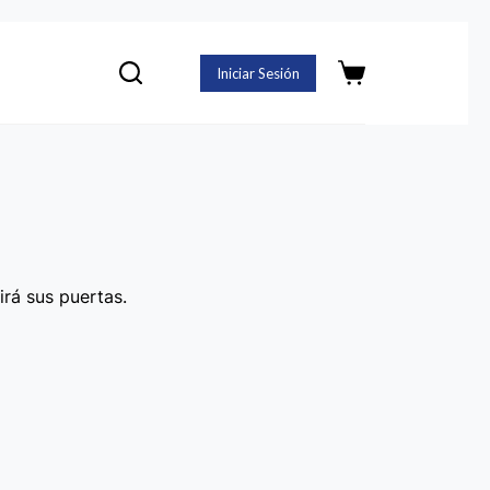
Iniciar Sesión
Carro
de
compra
irá sus puertas.