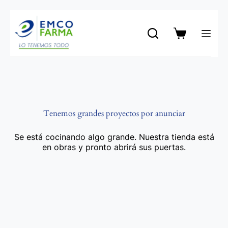
Saltar
al
contenido
Carro
de
compra
Tenemos grandes proyectos por anunciar
Se está cocinando algo grande. Nuestra tienda está
en obras y pronto abrirá sus puertas.