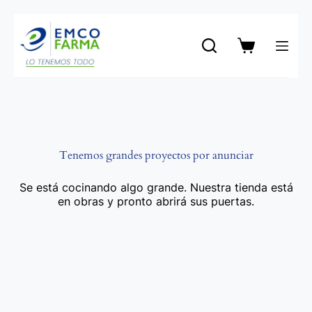
Saltar
al
contenido
Carro
de
compra
Tenemos grandes proyectos por anunciar
Se está cocinando algo grande. Nuestra tienda está
en obras y pronto abrirá sus puertas.