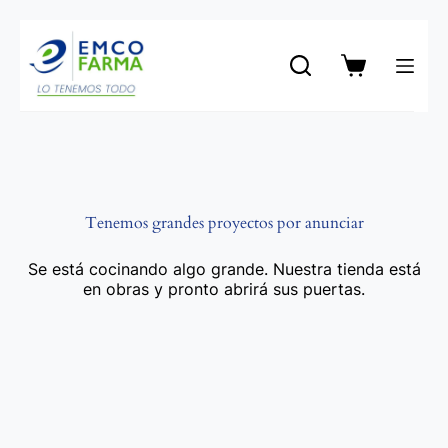
Saltar
al
contenido
Carro
de
compra
Tenemos grandes proyectos por anunciar
Se está cocinando algo grande. Nuestra tienda está
en obras y pronto abrirá sus puertas.