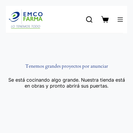
Saltar
al
contenido
Carro
de
compra
Tenemos grandes proyectos por anunciar
Se está cocinando algo grande. Nuestra tienda está
en obras y pronto abrirá sus puertas.