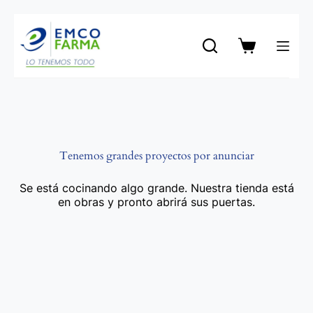
Saltar
al
contenido
Carro
de
compra
Tenemos grandes proyectos por anunciar
Se está cocinando algo grande. Nuestra tienda está
en obras y pronto abrirá sus puertas.