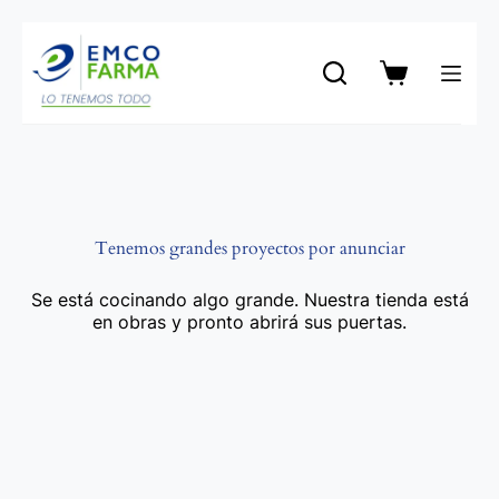
Saltar
al
contenido
Carro
de
compra
Tenemos grandes proyectos por anunciar
Se está cocinando algo grande. Nuestra tienda está
en obras y pronto abrirá sus puertas.