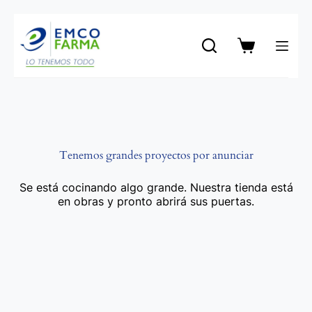
Saltar
al
contenido
Carro
de
compra
Tenemos grandes proyectos por anunciar
Se está cocinando algo grande. Nuestra tienda está
en obras y pronto abrirá sus puertas.