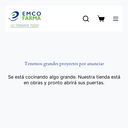
Saltar
al
contenido
Carro
de
compra
Tenemos grandes proyectos por anunciar
Se está cocinando algo grande. Nuestra tienda está
en obras y pronto abrirá sus puertas.