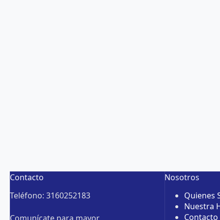
Contacto
Nosotros
Teléfono: 3160252183
Quienes
Nuestra H
Contacto
Comunícate para mayor