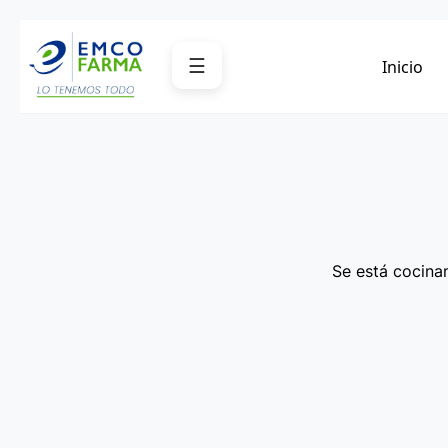
Saltar
al
☰
Inicio
contenido
Se está cocinan