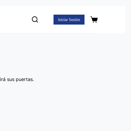
Iniciar Sesión
Carro
de
compra
irá sus puertas.