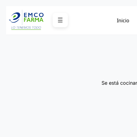
Saltar
al
☰
Inicio
contenido
Se está cocinan