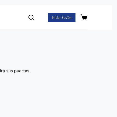
Iniciar Sesión
Carro
de
compra
irá sus puertas.