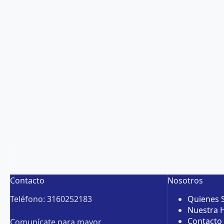
Contacto
Nosotros
Teléfono: 3160252183
Quienes
Nuestra H
Contacto
Comunícate para mayor