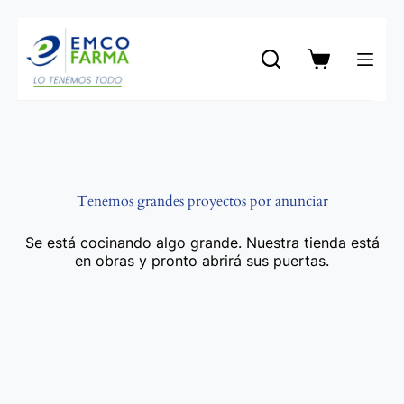
Saltar
al
contenido
Carro
de
compra
Tenemos grandes proyectos por anunciar
Se está cocinando algo grande. Nuestra tienda está
en obras y pronto abrirá sus puertas.