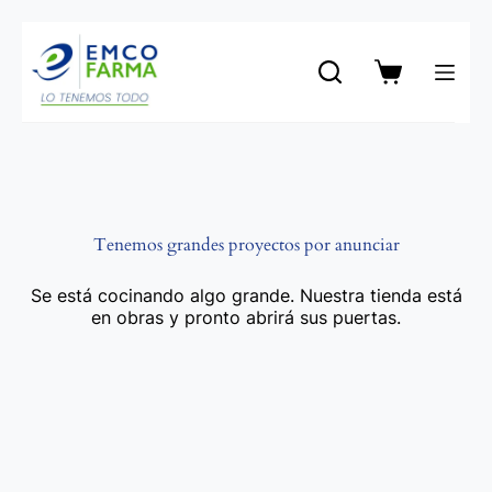
Saltar
al
contenido
Carro
de
compra
Tenemos grandes proyectos por anunciar
Se está cocinando algo grande. Nuestra tienda está
en obras y pronto abrirá sus puertas.