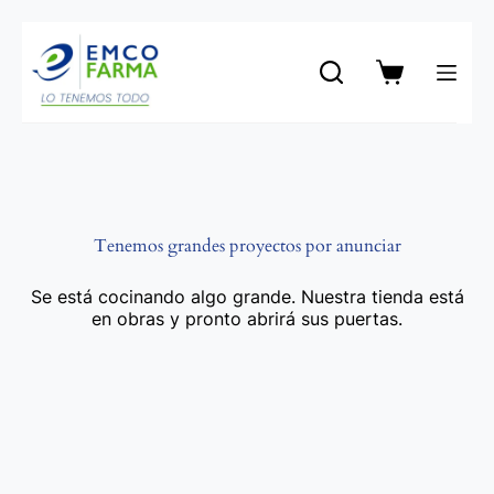
Saltar
al
contenido
Carro
de
compra
Tenemos grandes proyectos por anunciar
Se está cocinando algo grande. Nuestra tienda está
en obras y pronto abrirá sus puertas.