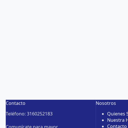
Contacto
Nosotros
Teléfono: 3160252183
Quienes
Nuestra H
Contacto
Comunícate para mayor