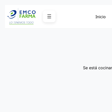
Saltar
al
☰
Inicio
contenido
Se está cocinan