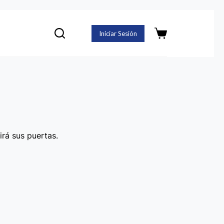
Iniciar Sesión
Carro
de
compra
irá sus puertas.