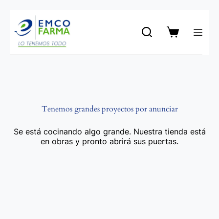
Saltar
al
contenido
Carro
de
compra
Tenemos grandes proyectos por anunciar
Se está cocinando algo grande. Nuestra tienda está
en obras y pronto abrirá sus puertas.