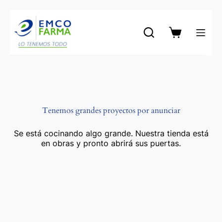
Saltar
al
contenido
Carro
de
compra
Tenemos grandes proyectos por anunciar
Se está cocinando algo grande. Nuestra tienda está
en obras y pronto abrirá sus puertas.