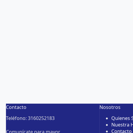
Contacto
Nosotros
Teléfono: 3160252183
Quienes
Nuestra H
Contacto
Comunícate para mayor