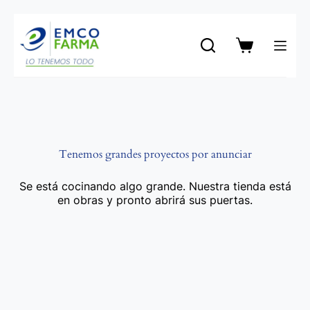
Saltar
al
contenido
Carro
de
compra
Tenemos grandes proyectos por anunciar
Se está cocinando algo grande. Nuestra tienda está
en obras y pronto abrirá sus puertas.