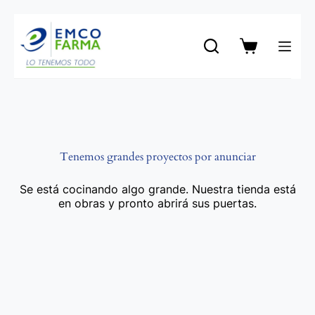
Saltar
al
contenido
Carro
de
compra
Tenemos grandes proyectos por anunciar
Se está cocinando algo grande. Nuestra tienda está
en obras y pronto abrirá sus puertas.