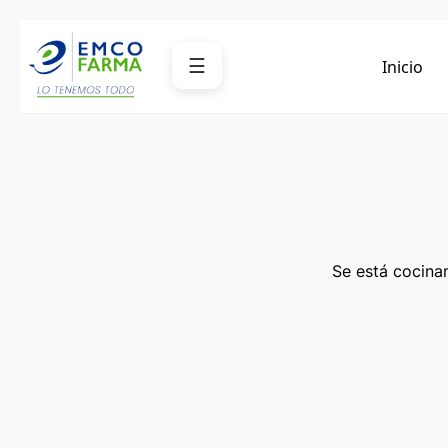
Saltar
al
☰
Inicio
contenido
Se está cocinan