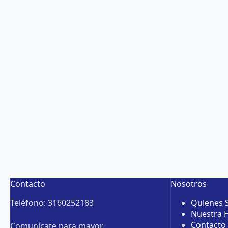
Contacto
Nosotros
Teléfono: 3160252183
Quienes
Nuestra H
Contacto
Comunícate para mayor