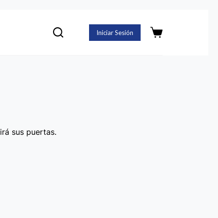
Iniciar Sesión
Carro
de
compra
irá sus puertas.