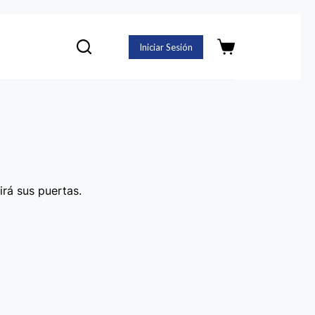
Iniciar Sesión
Carro
de
compra
irá sus puertas.