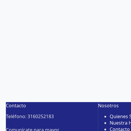
Contacto
Nosotros
Teléfono: 3160252183
Quienes
Nuestra H
Contacto
Comunícate para mayor