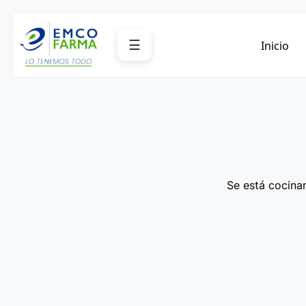
Saltar
al
☰
Inicio
contenido
Se está cocinan