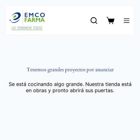
Saltar
al
contenido
Carro
de
compra
Tenemos grandes proyectos por anunciar
Se está cocinando algo grande. Nuestra tienda está
en obras y pronto abrirá sus puertas.