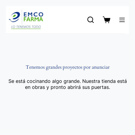
Saltar
al
contenido
Carro
de
compra
Tenemos grandes proyectos por anunciar
Se está cocinando algo grande. Nuestra tienda está
en obras y pronto abrirá sus puertas.