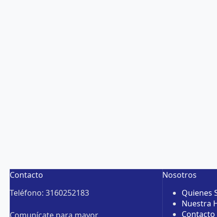
Contacto
Nosotros
Teléfono: 3160252183
Quienes
Nuestra H
Contacto
Comunícate para mayor