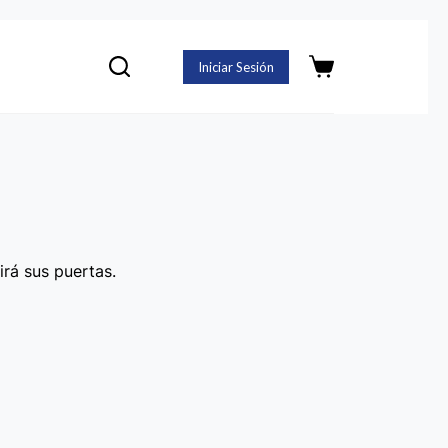
Iniciar Sesión
Carro
de
compra
irá sus puertas.