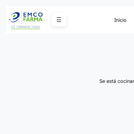
Saltar
al
☰
Inicio
contenido
Se está cocinan