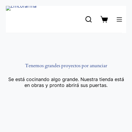
Saltar
al
contenido
Carro
de
compra
Tenemos grandes proyectos por anunciar
Se está cocinando algo grande. Nuestra tienda está
en obras y pronto abrirá sus puertas.