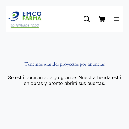
Saltar
al
contenido
Carro
de
compra
Tenemos grandes proyectos por anunciar
Se está cocinando algo grande. Nuestra tienda está
en obras y pronto abrirá sus puertas.