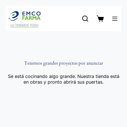
Saltar
al
contenido
Carro
de
compra
Tenemos grandes proyectos por anunciar
Se está cocinando algo grande. Nuestra tienda está
en obras y pronto abrirá sus puertas.