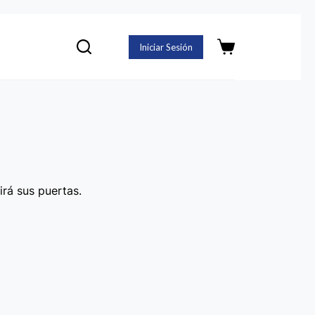
Iniciar Sesión
Carro
de
compra
irá sus puertas.