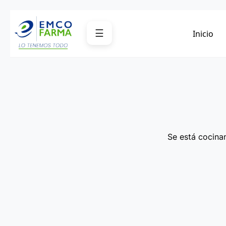
Saltar
al
☰
Inicio
contenido
Se está cocinan