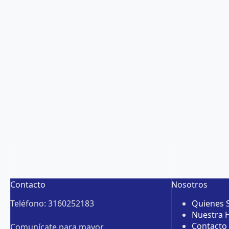
Contacto
Nosotros
Teléfono: 3160252183
Quienes
Nuestra H
Contacto
Comunícate para mayor