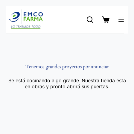
Saltar
al
contenido
Carro
de
compra
Tenemos grandes proyectos por anunciar
Se está cocinando algo grande. Nuestra tienda está
en obras y pronto abrirá sus puertas.