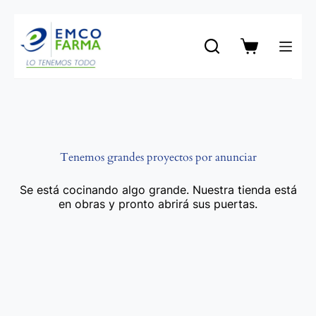
Saltar
al
contenido
Carro
de
compra
Tenemos grandes proyectos por anunciar
Se está cocinando algo grande. Nuestra tienda está
en obras y pronto abrirá sus puertas.