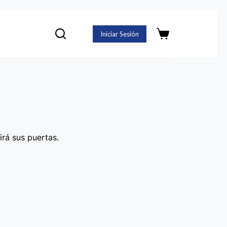
Iniciar Sesión
Carro
de
compra
irá sus puertas.