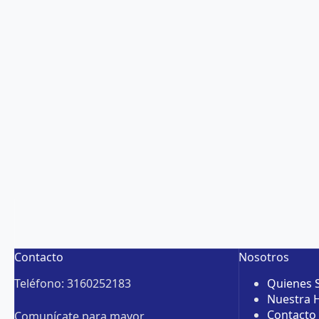
Contacto
Nosotros
Teléfono: 3160252183
Quienes
Nuestra H
Contacto
Comunícate para mayor