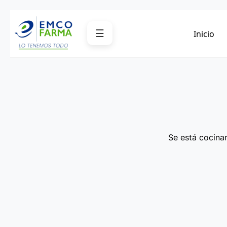
Saltar
al
☰
Inicio
contenido
Se está cocinan