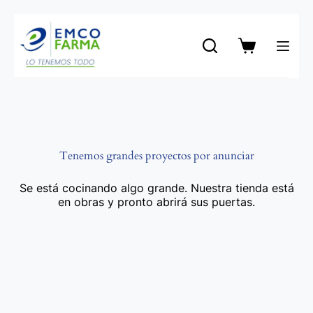
Saltar
al
contenido
Carro
de
compra
Tenemos grandes proyectos por anunciar
Se está cocinando algo grande. Nuestra tienda está
en obras y pronto abrirá sus puertas.