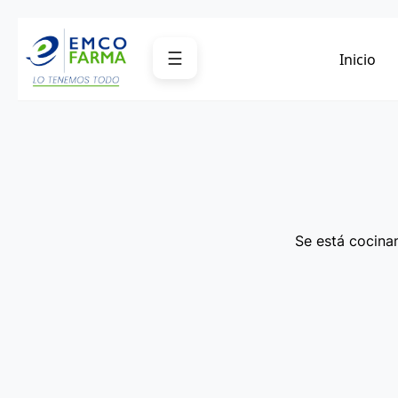
Saltar
al
☰
Inicio
contenido
Se está cocinan