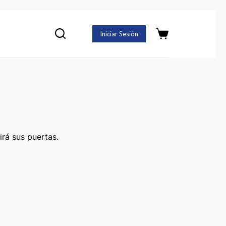
Iniciar Sesión
Carro
de
compra
irá sus puertas.