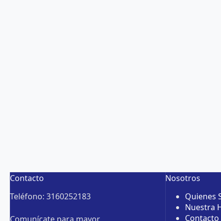
Contacto
Nosotros
Teléfono: 3160252183
Quienes
Nuestra H
Contacto
Comunícate para mayor