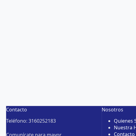
Contacto
Nosotros
Teléfono: 3160252183
Quienes
Nuestra H
Contacto
Comunícate para mayor