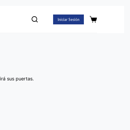
Iniciar Sesión
Carro
de
compra
irá sus puertas.