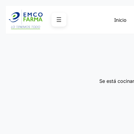
Saltar
al
☰
Inicio
contenido
Se está cocinan