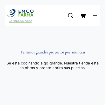
Saltar
al
contenido
Carro
de
compra
Tenemos grandes proyectos por anunciar
Se está cocinando algo grande. Nuestra tienda está
en obras y pronto abrirá sus puertas.