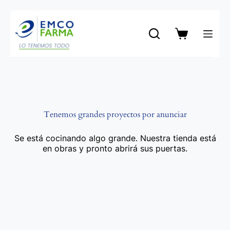
Saltar
al
contenido
Carro
de
compra
Tenemos grandes proyectos por anunciar
Se está cocinando algo grande. Nuestra tienda está
en obras y pronto abrirá sus puertas.